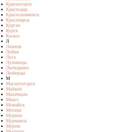
Красногорск
Краснодар
Краснознаменск
Красноярск
Курган
Курск
Кызыл
Л
Липецк
Лобня
Луга
Луховицы
Лыткарино
Люберцы
М
Магнитогорск
Майкоп
Махачкала
Миасс
Можайск
Москва
Мурино
Мурманск
Муром
Мытищи