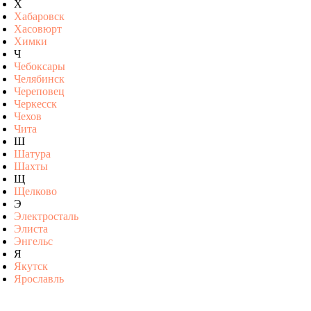
Х
Хабаровск
Хасовюрт
Химки
Ч
Чебоксары
Челябинск
Череповец
Черкесск
Чехов
Чита
Ш
Шатура
Шахты
Щ
Щелково
Э
Электросталь
Элиста
Энгельс
Я
Якутск
Ярославль