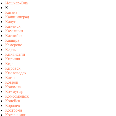
Йошкар-Ола
К
Казань
Калининград
Калуга
Каменск
Камышин
Каспийск
Кашира
Кемерово
Керчь
Кингисепп
Кириши
Киров
Кировск
Кисловодск
Клин
Ковров
Коломна
Коммунар
Комсомольск
Копейск
Королев
Кострома
Котельники