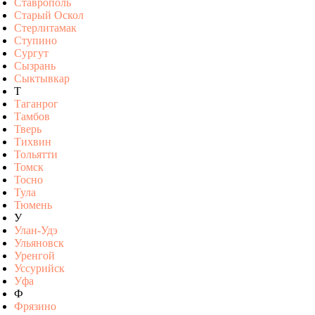
Ставрополь
Старый Оскол
Стерлитамак
Ступино
Сургут
Сызрань
Сыктывкар
Т
Таганрог
Тамбов
Тверь
Тихвин
Тольятти
Томск
Тосно
Тула
Тюмень
У
Улан-Удэ
Ульяновск
Уренгой
Уссурийск
Уфа
Ф
Фрязино