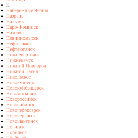
Н
Набережные Челны
Назрань
Нальчик
Наро-Фоминск
Находка
Невинномысск
Нефтекамск
Нефтеюганск
Нижневартовск
Нижнекамск
Нижний Новгород
Нижний Тагил
Никольское
Новокузнецк
Новокуйбышевск
Новомосковск
Новороссийск
Новосибирск
Новочебоксарск
Новочеркасск
Новошахтинск
Ногинск
Норильск
Ноябрьск