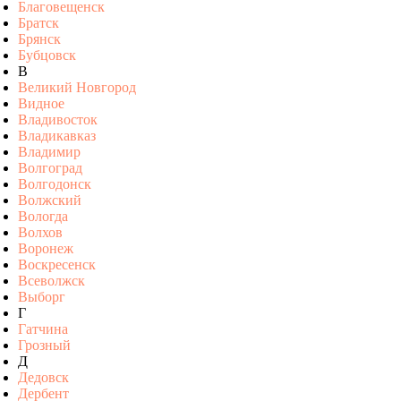
Благовещенск
Братск
Брянск
Бубцовск
В
Великий Новгород
Видное
Владивосток
Владикавказ
Владимир
Волгоград
Волгодонск
Волжский
Вологда
Волхов
Воронеж
Воскресенск
Всеволжск
Выборг
Г
Гатчина
Грозный
Д
Дедовск
Дербент