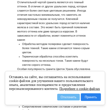
Отличительной чертой гранита является его темный
оттенок. В отличие от других уральских пород, которые
славятся более светлым цветовым решением. Иногда
отличия настолько минимальным, что заметить их
невооруженным глазом не получится. Ключевой
характеристикой всех уральских пород остается наличие
железа в составе. Это может быть причиной появления
желтого оттенка или даже процесса коррозии. В
зависимости от обработки, может поменяться оттенок
камня:
Обработка методом полировки сделает поверхность
более темной. Такие камни отличаются темно-серым
цветом.
Термическая обработка способна осветлить
поверхность на несколько тонов. Такие камни будут
светло-серого оттенка.
Особая популярность гранита Цветок Урала обусловлена
его высокими характеристиками. К числу основных
Оставаясь на сайте, вы соглашаетесь на использование
показателей, которые присущи материалу, относятся
cookie-файлов для улучшения вашего пользовательского
следующие:
опыта, аналитики посещаемости и предоставления
Низкий уровень пористости.
персонализированного контента.
Подробнее о cookie-файлах
Высокие показатели плотности материала.
Устойчивость к быстрому износу и внешним
Отклонить
Принять
воздействиям (погодные условия, механические удары
и прочие негативные явления).
Сопротивление химическим составам и реагентам.