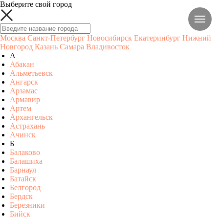
Выберите свой город
Москва
Санкт-Петербург
Новосибирск
Екатеринбург
Нижний
Новгород
Казань
Самара
Владивосток
А
Абакан
Альметьевск
Ангарск
Арзамас
Армавир
Артем
Архангельск
Астрахань
Ачинск
Б
Балаково
Балашиха
Барнаул
Батайск
Белгород
Бердск
Березники
Бийск