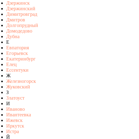
Дзержинск
Дзержинский
Димитровград
Дмитров
Долгопрудный
Домодедово
Дубна
Е
Евпатория
Егорьевск
Екатеринбург
Елец
Ессентуки
Ж
Железногорск
Жуковский
З
Златоуст
И
Иваново
Ивантеевка
Ижевск
Иркутск
Истра
Й