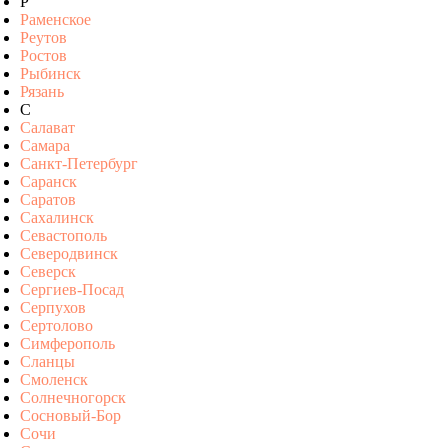
Р
Раменское
Реутов
Ростов
Рыбинск
Рязань
С
Салават
Самара
Санкт-Петербург
Саранск
Саратов
Сахалинск
Севастополь
Северодвинск
Северск
Сергиев-Посад
Серпухов
Сертолово
Симферополь
Сланцы
Смоленск
Солнечногорск
Сосновый-Бор
Сочи