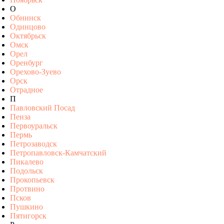
О
Обнинск
Одинцово
Октябрьск
Омск
Орел
Оренбург
Орехово-Зуево
Орск
Отрадное
П
Павловский Посад
Пенза
Первоуральск
Пермь
Петрозаводск
Петропавловск-Камчатский
Пикалево
Подольск
Прокопьевск
Протвино
Псков
Пушкино
Пятигорск